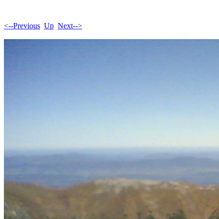
<--Previous
Up
Next-->