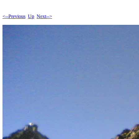
<--Previous
Up
Next-->