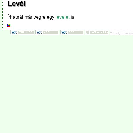
Levél
Írhatnál már végre egy
levelet
is...
Tárhely.eu megr