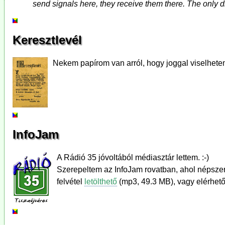
send signals here, they receive them there. The only di
Keresztlevél
Nekem papírom van arról, hogy joggal viselhetem 
InfoJam
A Rádió 35 jóvoltából médiasztár lettem. :-)
Szerepeltem az InfoJam rovatban, ahol népszerű
felvétel
letölthető
(mp3, 49.3 MB), vagy elérhető