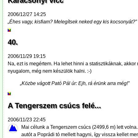
Karácsonyi vicc
2006/12/27 14:25
„Éhes vagy, kisfiam? Melegítsek neked egy kis kocsonyát?”
40.
2006/11/29 19:15
Na, ezt is megértem. Ha lehet hinni a statisztikáknak, akko
nyugalom, még nem készülök halni. :-)
„Közbe vágott Pató Pál úr: Ejh, rá érünk arra még!”
A Tengerszem csúcs felé...
2006/11/23 22:45
Mai célunk a Tengerszem csúcs (2499,6 m) lett voln
autót a Poprádi tó mellett hagyni, így vissza kellet m