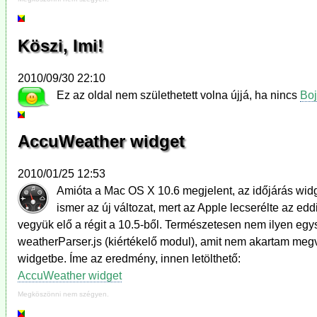
Köszi, Imi!
2010/09/30 22:10
Ez az oldal nem születhetett volna újjá, ha nincs
Boj
AccuWeather widget
2010/01/25 12:53
Amióta a Mac OS X 10.6 megjelent, az időjárás widge
ismer az új változat, mert az Apple lecserélte az e
vegyük elő a régit a 10.5-ből. Természetesen nem ilyen egy
weatherParser.js (kiértékelő modul), amit nem akartam megv
widgetbe. Íme az eredmény, innen letölthető:
AccuWeather widget
Megköszönni nem szégyen.