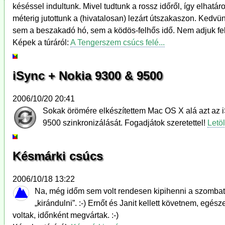
késéssel indultunk. Mivel tudtunk a rossz időről, így elhat
méterig jutottunk a (hivatalosan) lezárt útszakaszon. Kedv
sem a beszakadó hó, sem a ködös-felhős idő. Nem adjuk fel
Képek a túráról:
A Tengerszem csúcs felé...
iSync + Nokia 9300 & 9500
2006/10/20 20:41
Sokak örömére elkészítettem Mac OS X alá azt az i
9500 szinkronizálását. Fogadjátok szeretettel!
Letöl
Késmárki csúcs
2006/10/18 13:22
Na, még időm sem volt rendesen kipihenni a szombati
„kirándulni”. :-) Ernőt és Janit kellett követnem, eg
voltak, időnként megvártak. :-)