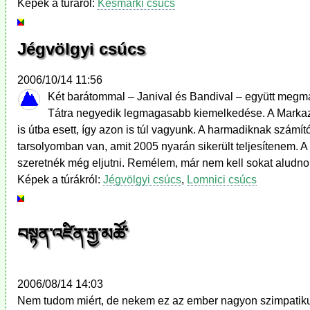
Képek a túráról:
Késmárki csúcs
Jégvölgyi csúcs
2006/10/14 11:56
Két barátommal – Janival és Bandival – együtt megm
Tátra negyedik legmagasabb kiemelkedése. A Markazit
is útba esett, így azon is túl vagyunk. A harmadiknak szá
tarsolyomban van, amit 2005 nyarán sikerült teljesítenem. 
szeretnék még eljutni. Remélem, már nem kell sokat aludnom
Képek a túrákról:
Jégvölgyi csúcs
,
Lomnici csúcs
བསྟན་འཛིན་རྒྱ་མཚོ་
2006/08/14 14:03
Nem tudom miért, de nekem ez az ember nagyon szimpatiku