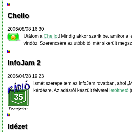
Chello
2006/08/08 16:30
Utálom a
Chello
t! Mindig akkor szarik be, amikor a
vindóz. Szerencsére az utóbbitól már sikerült meg
InfoJam 2
2006/04/28 19:23
Ismét szerepeltem az InfoJam rovatban, ahol „
kérdésre. Az adásról készült felvétel
letölthető
(
Idézet