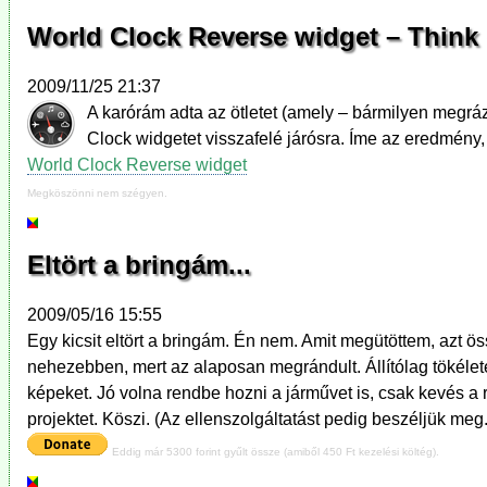
World Clock Reverse widget – Think 
2009/11/25 21:37
A karórám adta az ötletet (amely – bármilyen megrázó
Clock widgetet visszafelé járósra. Íme az eredmény, 
World Clock Reverse widget
Megköszönni nem szégyen.
Eltört a bringám...
2009/05/16 15:55
Egy kicsit eltört a bringám. Én nem. Amit megütöttem, azt ö
nehezebben, mert az alaposan megrándult. Állítólag tökélet
képeket. Jó volna rendbe hozni a járművet is, csak kevés a
projektet. Köszi. (Az ellenszolgáltatást pedig beszéljük meg.
Eddig már 5300 forint gyűlt össze (amiből 450 Ft kezelési költég).