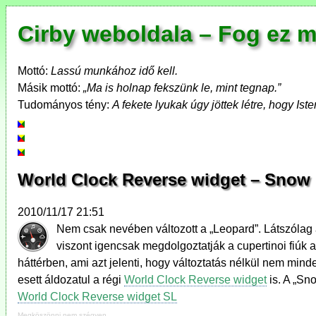
Cirby weboldala – Fog ez m
Mottó:
Lassú munkához idő kell.
Másik mottó:
„Ma is holnap fekszünk le, mint tegnap.”
Tudományos tény:
A fekete lyukak úgy jöttek létre, hogy Iste
World Clock Reverse widget – Snow 
2010/11/17 21:51
Nem csak nevében változott a „Leopard”. Látszólag a
viszont igencsak megdolgoztatják a cupertinoi fiúk a
háttérben, ami azt jelenti, hogy változtatás nélkül nem mind
esett áldozatul a régi
World Clock Reverse widget
is. A „Sno
World Clock Reverse widget SL
Megköszönni nem szégyen.